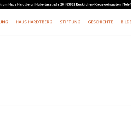
rum Haus Hardtberg | Hubertusstraße 26 | 53881 Euskirchen-Kreuzweingarten | Telefon:
UNG
HAUS HARDTBERG
STIFTUNG
GESCHICHTE
BILD