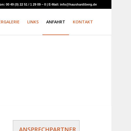
 00 49 (0) 22 51 / 1 29 09 – 0 | E-Mail: info@haushardtberg.de
ERGALERIE
LINKS
ANFAHRT
KONTAKT
ANSPRECHPARTNER