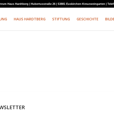
rum Haus Hardtberg | Hubertusstraße 26 | 53881 Euskirchen-Kreuzweingarten | Telefon:
UNG
HAUS HARDTBERG
STIFTUNG
GESCHICHTE
BILD
EWSLETTER