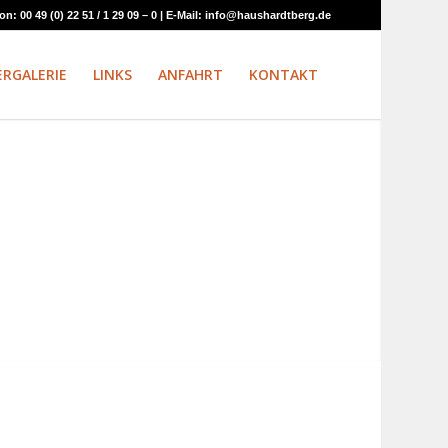
 00 49 (0) 22 51 / 1 29 09 – 0 | E-Mail: info@haushardtberg.de
ERGALERIE
LINKS
ANFAHRT
KONTAKT