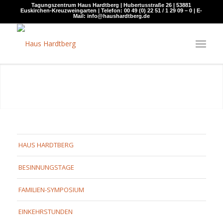
Tagungszentrum Haus Hardtberg | Hubertusstraße 26 | 53881
Euskirchen-Kreuzweingarten | Telefon: 00 49 (0) 22 51 / 1 29 09 – 0 | E-
Mail: info@haushardtberg.de
HAUS HARDTBERG
BESINNUNGSTAGE
FAMILIEN-SYMPOSIUM
EINKEHRSTUNDEN